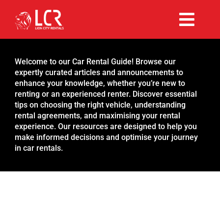
Skip
to
Togg
content
Rent Now
Navi
Welcome to our Car Rental Guide! Browse our
expertly curated articles and announcements to
Why Choose Us
enhance your knowledge, whether you’re new to
renting or an experienced renter. Discover essential
tips on choosing the right vehicle, understanding
Our Fleet
rental agreements, and maximising your rental
experience. Our resources are designed to help you
make informed decisions and optimise your journey
Existing Hirers
in car rentals.
Promotions
Help