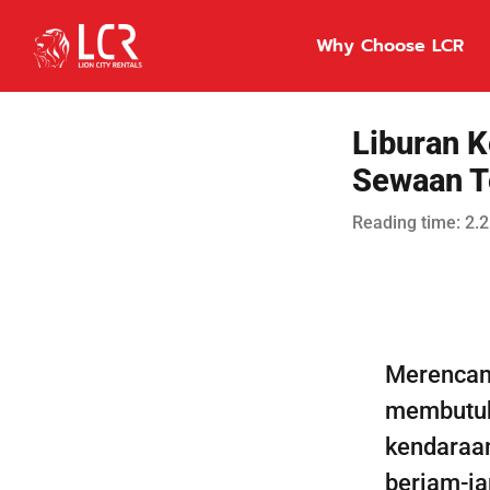
Skip
to
Why Choose LCR
content
Liburan K
Sewaan Te
Reading time: 2.2
Merenca
membutuh
kendaraa
berjam-ja