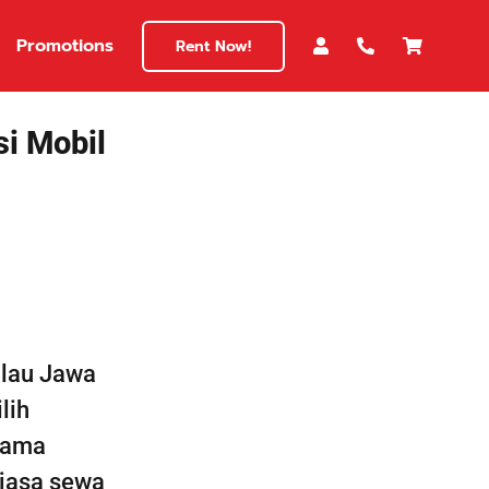
Promotions
Rent Now!
i Mobil
ulau Jawa
lih
lama
 jasa sewa