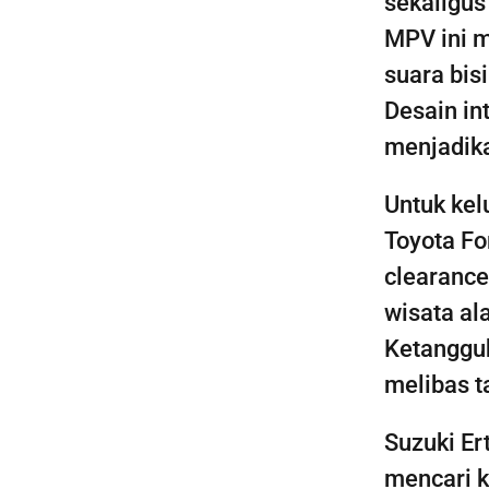
sekaligus
MPV ini m
suara bis
Desain in
menjadika
Untuk kel
Toyota Fo
clearance
wisata al
Ketanggu
melibas t
Suzuki Er
mencari 