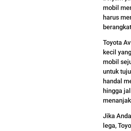
mobil men
harus men
berangkat
Toyota Av
kecil yan
mobil sej
untuk tu
handal me
hingga ja
menanjak
Jika And
lega, Toyo