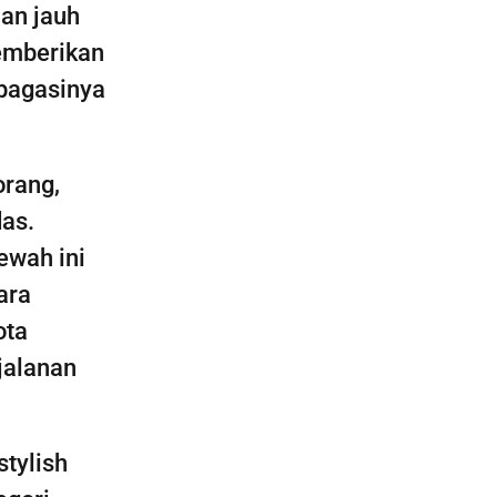
nan jauh
memberikan
bagasinya
orang,
as.
ewah ini
ara
ota
jalanan
stylish