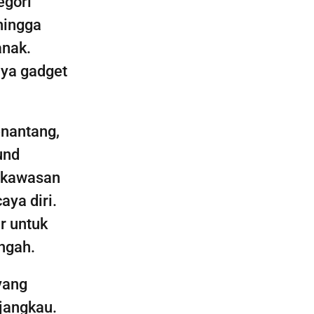
egori
hingga
anak.
aya gadget
enantang,
und
i kawasan
ya diri.
r untuk
ngah.
yang
rjangkau.