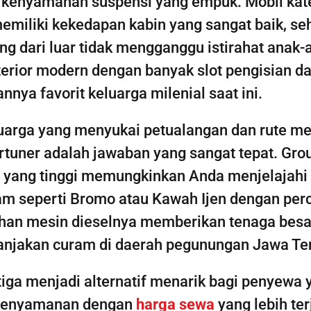
 kenyamanan suspensi yang empuk. Mobil kat
emiliki kekedapan kabin yang sangat baik, se
ing dari luar tidak mengganggu istirahat anak-
terior modern dengan banyak slot pengisian d
nnya favorit keluarga milenial saat ini.
uarga yang menyukai petualangan dan rute m
rtuner adalah jawaban yang sangat tepat. Gro
 yang tinggi memungkinkan Anda menjelajah
am seperti Bromo atau Kawah Ijen dengan perca
han mesin dieselnya memberikan tenaga besa
anjakan curam di daerah pegunungan Jawa Te
tiga menjadi alternatif menarik bagi penyewa 
kenyamanan dengan
harga sewa
yang lebih te