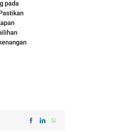
g pada
 Pastikan
kapan
ilihan
 kenangan