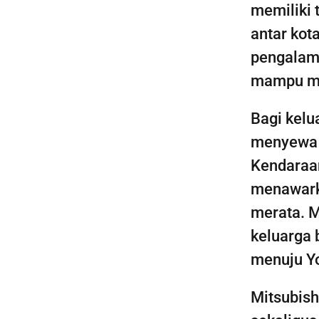
memiliki t
antar kot
pengalama
mampu me
Bagi kelu
menyewa 
Kendaraan
menawarka
merata. 
keluarga 
menuju Yo
Mitsubish