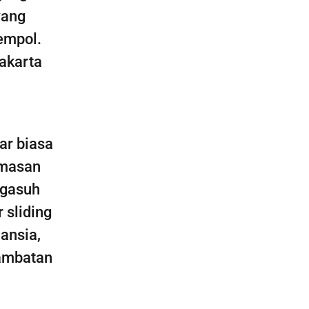
yang
jempol.
akarta
n
ar biasa
emasan
ngasuh
 sliding
ansia,
hambatan