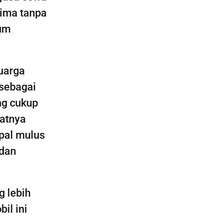
rima tanpa
lum
uarga
 sebagai
ng cukup
atnya
spal mulus
 dan
g lebih
il ini