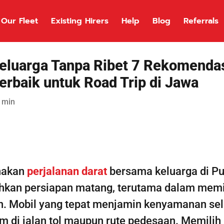
Our Fleet
Existing Hirers
Help
Blog
Referrals
eluarga Tanpa Ribet 7 Rekomendas
rbaik untuk Road Trip di Jawa
 min
nakan
perjalanan darat
bersama keluarga di P
kan persiapan matang, terutama dalam memi
n. Mobil yang tepat menjamin kenyamanan se
m di jalan tol maupun rute pedesaan. Memilih