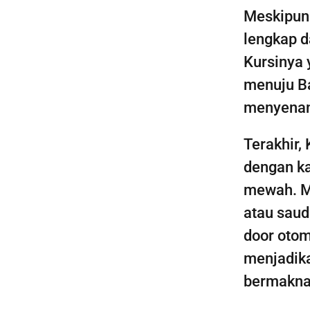
Meskipun 
lengkap d
Kursinya 
menuju Ba
menyenan
Terakhir,
dengan k
mewah. M
atau saud
door otom
menjadika
bermakna